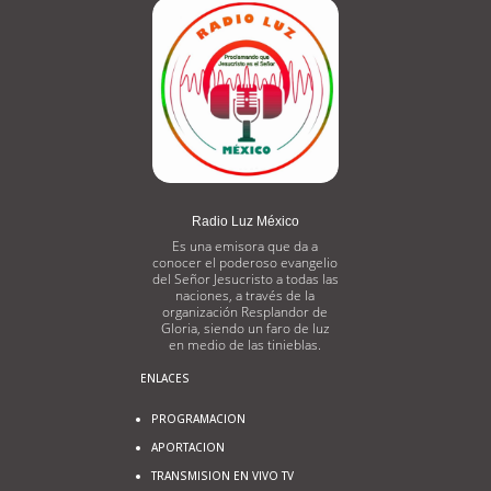
Radio Luz México
Es una emisora que da a
conocer el poderoso evangelio
del Señor Jesucristo a todas las
naciones, a través de la
organización Resplandor de
Gloria, siendo un faro de luz
en medio de las tinieblas.
ENLACES
PROGRAMACION
APORTACION
TRANSMISION EN VIVO TV